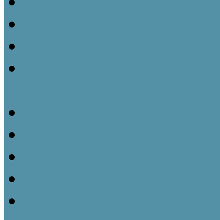
Ismeretátadás és múzeu
Tájházak és közösségeik 
Gyüjteményezés és nyilvá
Műtárgyvédelem – a tárg
tájházainkban
Kiállításmegújítás a tájh
Pályázatok nyújtotta leh
Partnerségi kapcsolatok k
Tájházaink udvara és kert
Kommunikációs lehetőség