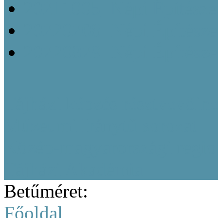
20211005_Népi Építésze
20220208_Népi Építészet
20220829_Népi Építésze
Tájházi képzés résztvevőine
Múzeumi Iránytű sorozat
Közép-magyarországi region
Tájházi Akadémia
Betűméret:
Főoldal