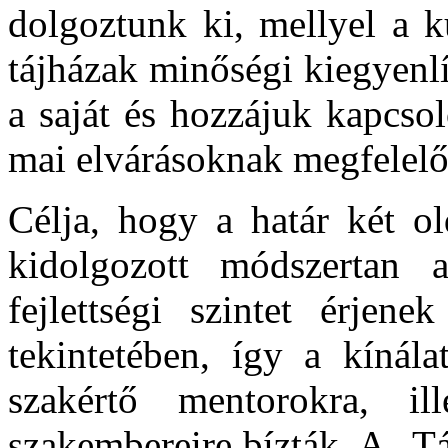
dolgoztunk ki, mellyel a k
tájházak minőségi kiegyenlít
a saját és hozzájuk kapcsol
mai elvárásoknak megfelelő
Célja, hogy a határ két ol
kidolgozott módszertan 
fejlettségi szintet érjene
tekintetében, így a kínála
szakértő mentorokra, ill
szakembereire bízták. A „Tá