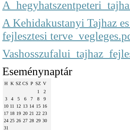
A_hegyhatszentpeteri_tajhaz
A Kehidakustanyi Tajhaz 
fejlesztesi terve_vegleges.p
Vashosszufalui_tajhaz_fejles
Eseménynaptár
H
K
SZ
CS
P
SZ
V
1
2
3
4
5
6
7
8
9
10
11
12
13
14
15
16
17
18
19
20
21
22
23
24
25
26
27
28
29
30
31