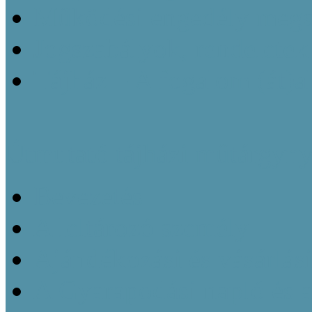
Működési engedély megsz
Jogszabályok, rendeletek
Tájház – A fogalom (át)a
Útmutató tájházi műtárgyny
Bevezetés
A leltározó személy
Ajándékozási és vásárlás
A Gyarapodási napló és 