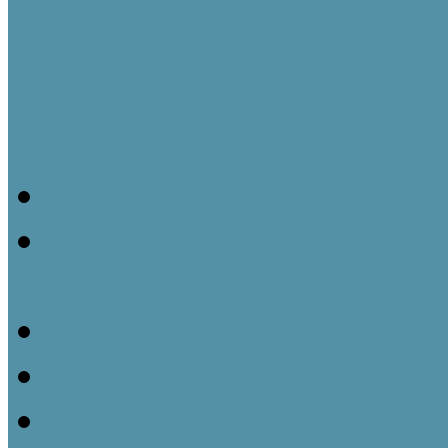
Fejlesztési tervek
Információs napok
20200206_Népi Építésze
20200701_Kubinyi Ágost
Program
20200831_Népi Építésze
20210226_Népi Építésze
20210526_Népi Építésze