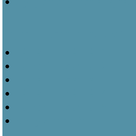
Gyűjteményezés a tájház
Tájházi TudásTár sorozat
Tájházi TudásTár 1.
Tájházi TudásTár 2.
Tájházi TudásTár 3.
Tájházi TudásTár 4.
Tájházi TudásTár 5.
Könyvrendelés