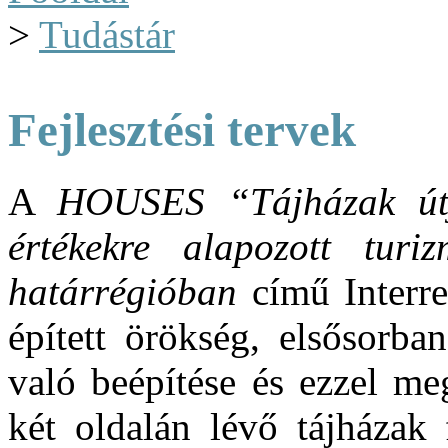
>
Tudástár
Fejlesztési tervek
A
HOUSES
“Tájházak ú
értékekre alapozott turiz
határrégióban
című Interr
épített örökség, elsősorban
való beépítése és ezzel me
két oldalán lévő tájházak 