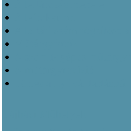
A leltározás menete
A leírókarton
A leltári szám rögzítése 
Műtárgyfotók
A számítógépes műtárgyn
A műtárgyrevízió
Törlés a nyilvántartásból
Tájházi Műhelyek