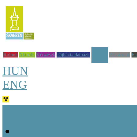
Rólunk
Aktuális
Képzések
Tájházi-adatbázis
Pályázatok
Es
Tudástár
HUN
ENG
Jó tudni!
Alapvető fogalmak