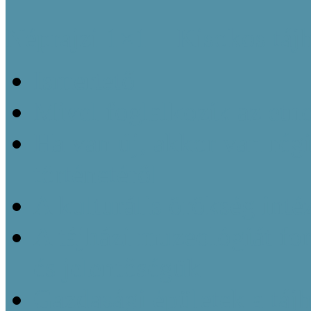
Néprajzi 1×1 – Kisokos táj
Ismertető
Mivel foglalkozik az etn
Ha van új, akkor van régi
történetéről
A kulturális örökség inté
A tájházi muzeológiát f
és jelentőségük
Gazdasági épületek a táj