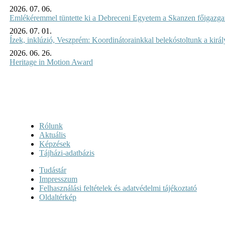
2026. 07. 06.
Emlékéremmel tüntette ki a Debreceni Egyetem a Skanzen főigazgat
2026. 07. 01.
Ízek, inklúzió, Veszprém: Koordinátorainkkal belekóstoltunk a kirá
2026. 06. 26.
Heritage in Motion Award
Rólunk
Aktuális
Képzések
Tájházi-adatbázis
Tudástár
Impresszum
Felhasználási feltételek és adatvédelmi tájékoztató
Oldaltérkép