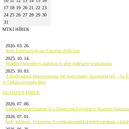
10
11
12
13
14
15
16
17
18
19
20
21
22
23
24
25
26
27
28
29
30
31
MTKI HÍREK
2026. 03. 26.
Népi Építészeti Nyári Táborok 2026-ban
2025. 10. 14.
Meghívó ünepélyes aláírásra és népi építészeti workshopra
2025. 10. 03.
A Bodrogközi Múzeumporta: élő hagyomány, közösségi erő – Az Év
A Tájházszövetség hírei
SKANZEN HÍREK
2026. 07. 06.
Emlékéremmel tüntette ki a Debreceni Egyetem a Skanzen főigazgat
2026. 07. 01.
Ízek, inklúzió, Veszprém: Koordinátorainkkal belekóstoltunk a kirá