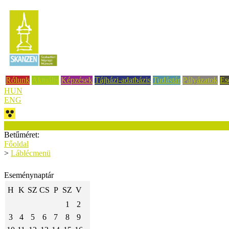
Rólunk
Aktuális
Képzések
Tájházi-adatbázis
Tudástár
Pályázatok
Es
HUN
ENG
Betűméret:
Főoldal
>
Láblécmenü
Eseménynaptár
H
K
SZ
CS
P
SZ
V
1
2
3
4
5
6
7
8
9