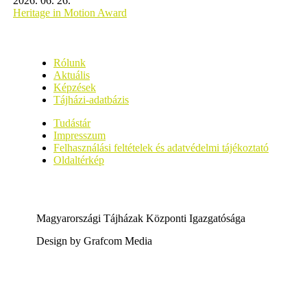
2026. 06. 26.
Heritage in Motion Award
Rólunk
Aktuális
Képzések
Tájházi-adatbázis
Tudástár
Impresszum
Felhasználási feltételek és adatvédelmi tájékoztató
Oldaltérkép
Magyarországi Tájházak Központi Igazgatósága
Design by Grafcom Media