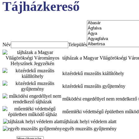
Tájházkereső
Név
Település
tájházak a Magyar Világörökségi Vár
közérdekű muzeális kiállítóhely
közérdekű muzeális gyűjtemény
működési engedéllyel nem rendelkező 
műemléki védettségű épületben működő
tájházak helyi védelem alatt
egyéb muzeális gyűjtemény