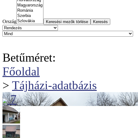
Ország
Betűméret:
Főoldal
>
Tájházi-adatbázis
7