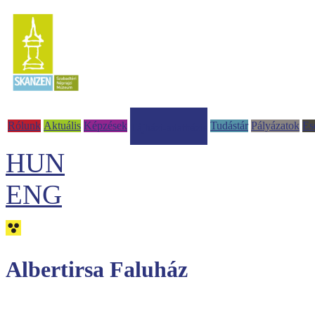
Rólunk
Aktuális
Képzések
Tudástár
Pályázatok
Es
Tájházi-adatbázis
HUN
ENG
Albertirsa Faluház