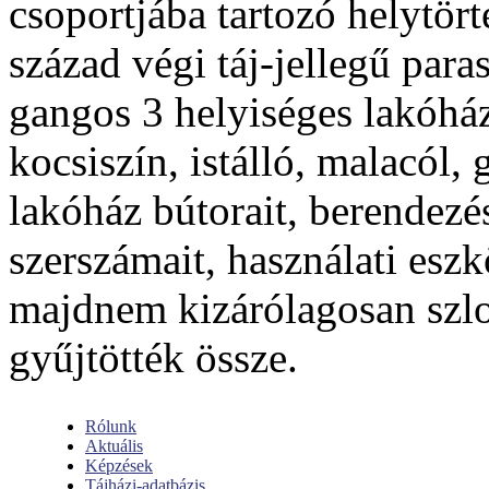
csoportjába tartozó helytör
század végi táj-jellegű paras
gangos 3 helyiséges lakóház 
kocsiszín, istálló, malacól,
lakóház bútorait, berendezé
szerszámait, használati eszk
majdnem kizárólagosan szlo
gyűjtötték össze.
Rólunk
Aktuális
Képzések
Tájházi-adatbázis