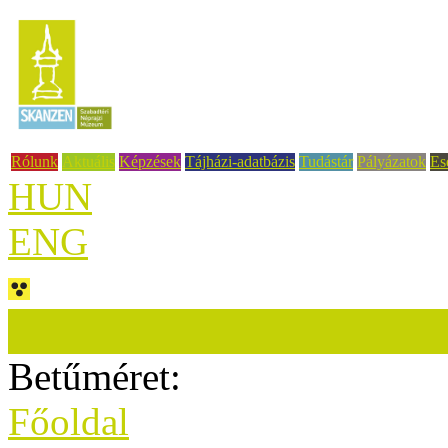
Rólunk
Aktuális
Képzések
Tájházi-adatbázis
Tudástár
Pályázatok
Es
HUN
ENG
Betűméret:
Főoldal