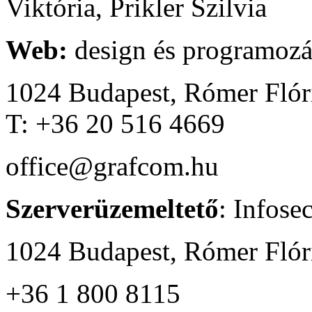
Viktória, Prikler Szilvia
Web:
design és programozá
1024 Budapest, Rómer Flóri
T: +36 20 516 4669
office@grafcom.hu
Szerverüzemeltető
: Infosec
1024 Budapest,
Rómer Flóri
+36 1 800 8115