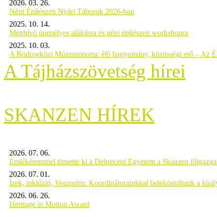
2026. 03. 26.
Népi Építészeti Nyári Táborok 2026-ban
2025. 10. 14.
Meghívó ünepélyes aláírásra és népi építészeti workshopra
2025. 10. 03.
A Bodrogközi Múzeumporta: élő hagyomány, közösségi erő – Az Év
A Tájházszövetség hírei
SKANZEN HÍREK
2026. 07. 06.
Emlékéremmel tüntette ki a Debreceni Egyetem a Skanzen főigazgat
2026. 07. 01.
Ízek, inklúzió, Veszprém: Koordinátorainkkal belekóstoltunk a kirá
2026. 06. 26.
Heritage in Motion Award