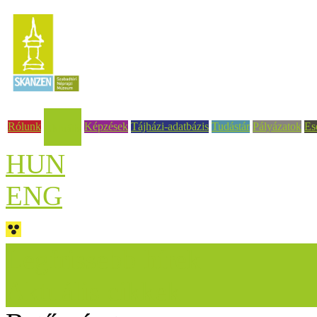
Rólunk
Képzések
Tájházi-adatbázis
Tudástár
Pályázatok
Es
Aktuális
HUN
ENG
Legfrissebb hírek
Aktuális cikkek