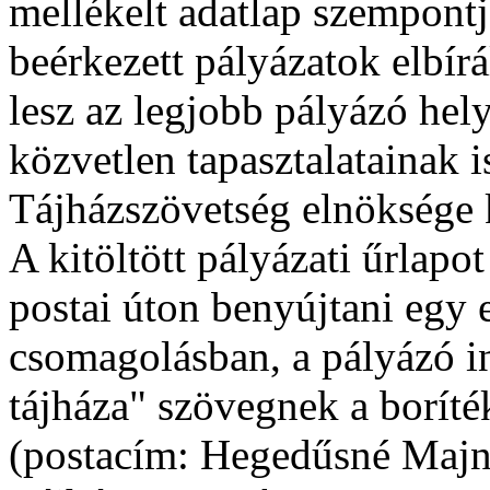
mellékelt adatlap szempontja
beérkezett pályázatok elbír
lesz az legjobb pályázó hely
közvetlen tapasztalatainak is
Tájházszövetség elnöksége ké
A kitöltött pályázati űrlapo
postai úton benyújtani egy 
csomagolásban, a pályázó 
tájháza" szövegnek a boríté
(postacím: Hegedűsné Majn