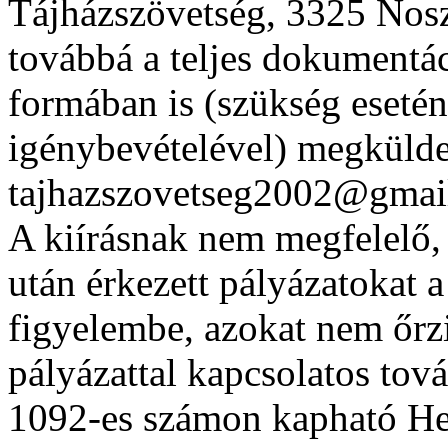
Tájházszövetség, 3325 Nosz
továbbá a teljes dokumentác
formában is (szükség esetén
igénybevételével) megkülde
tajhazszovetseg2002@gmail
A kiírásnak nem megfelelő, 
után érkezett pályázatokat a
figyelembe, azokat nem őrzi
pályázattal kapcsolatos tov
1092-es számon kapható H