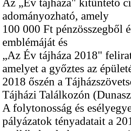
Az „Év tájháza" kitüntető 
adományozható, amely
100 000 Ft pénzösszegből é
emblémáját és
„Az Év tájháza 2018" felirat
amelyet a győztes az épületé
2018 őszén a Tájházszövetsé
Tájházi Találkozón (Dunasz
A folytonosság és esélyegye
pályázatok tényadatait a 201