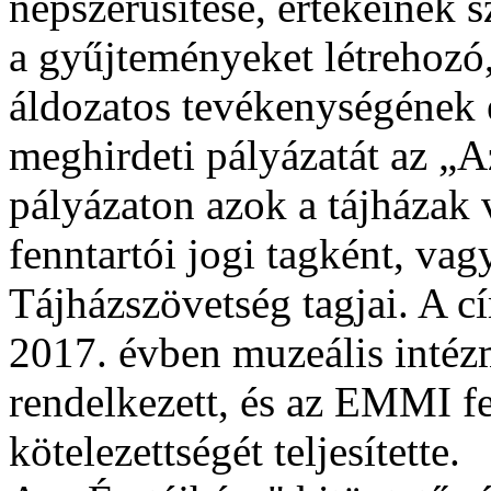
népszerűsítése, értékeinek 
a gyűjteményeket létrehozó
áldozatos tevékenységének 
meghirdeti pályázatát az „A
pályázaton azok a tájházak 
fenntartói jogi tagként, vag
Tájházszövetség tagjai. A cí
2017. évben muzeális intéz
rendelkezett, és az EMMI fel
kötelezettségét teljesítette.