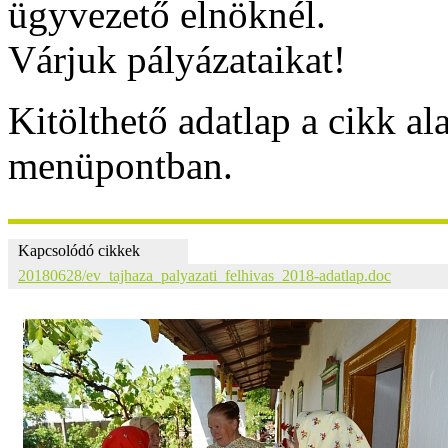
ügyvezető elnöknél.
Várjuk pályázataikat!
Kitölthető adatlap a cikk al
menüpontban.
Kapcsolódó cikkek
20180628/ev_tajhaza_palyazati_felhivas_2018-adatlap.doc