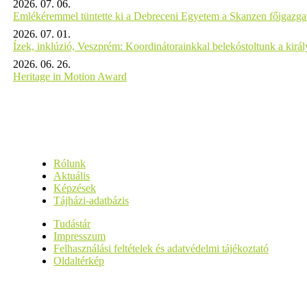
2026. 07. 06.
Emlékéremmel tüntette ki a Debreceni Egyetem a Skanzen főigazgat
2026. 07. 01.
Ízek, inklúzió, Veszprém: Koordinátorainkkal belekóstoltunk a kirá
2026. 06. 26.
Heritage in Motion Award
Rólunk
Aktuális
Képzések
Tájházi-adatbázis
Tudástár
Impresszum
Felhasználási feltételek és adatvédelmi tájékoztató
Oldaltérkép