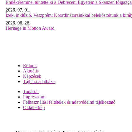
Emlékéremmel tüntette ki a Debreceni Egyetem a Skanzen főigazgat
2026. 07. 01.
Ízek, inklúzió, Veszprém: Koordinátorainkkal belekóstoltunk a kirá
2026. 06. 26.
Heritage in Motion Award
Rólunk
Aktuális
Képzések
Tájházi-adatbázis
Tudástár
Impresszum
Felhasználási feltételek és adatvédelmi tájékoztató
Oldaltérkép