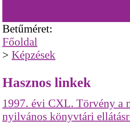
Beszámoló a képzésekről
Oktatási segédanyagok
Betűméret:
Főoldal
>
Képzések
Hasznos linkek
1997. évi CXL. Törvény a m
nyilvános könyvtári ellátás