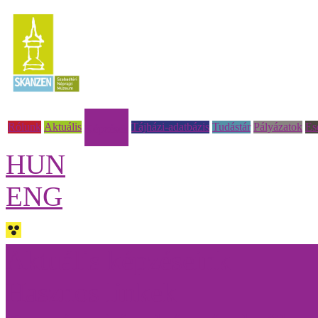
Rólunk
Aktuális
Tájházi-adatbázis
Tudástár
Pályázatok
Es
Képzések
HUN
ENG
Aktuális képzéseink
Hasznos linkek