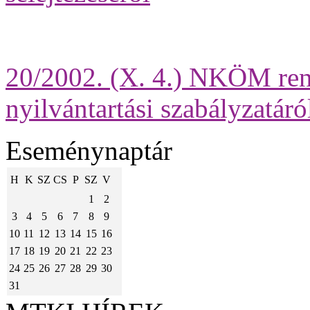
20/2002. (X. 4.) NKÖM re
nyilvántartási szabályzatáró
Eseménynaptár
H
K
SZ
CS
P
SZ
V
1
2
3
4
5
6
7
8
9
10
11
12
13
14
15
16
17
18
19
20
21
22
23
24
25
26
27
28
29
30
31