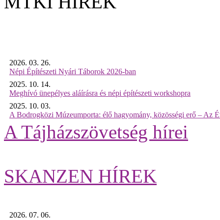
MTKI HÍREK
2026. 03. 26.
Népi Építészeti Nyári Táborok 2026-ban
2025. 10. 14.
Meghívó ünepélyes aláírásra és népi építészeti workshopra
2025. 10. 03.
A Bodrogközi Múzeumporta: élő hagyomány, közösségi erő – Az Év
A Tájházszövetség hírei
SKANZEN HÍREK
2026. 07. 06.