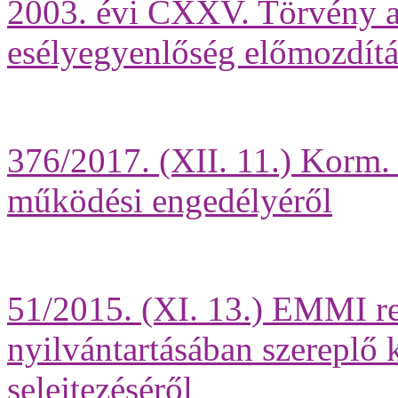
2003. évi CXXV. Törvény a
esélyegyenlőség előmozdítá
376/2017. (XII. 11.) Korm.
működési engedélyéről
51/2015. (XI. 13.) EMMI r
nyilvántartásában szereplő k
selejtezéséről