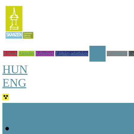
Rólunk
Aktuális
Képzések
Tájházi-adatbázis
Pályázatok
Es
Tudástár
HUN
ENG
Jó tudni!
Alapvető fogalmak