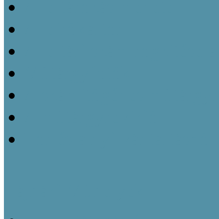
A leltározás menete
A leírókarton
A leltári szám rögzítése 
Műtárgyfotók
A számítógépes műtárgyn
A műtárgyrevízió
Törlés a nyilvántartásból
Tájházi Műhelyek