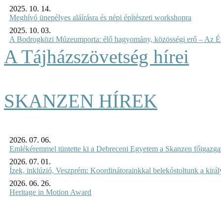
2025. 10. 14.
Meghívó ünepélyes aláírásra és népi építészeti workshopra
2025. 10. 03.
A Bodrogközi Múzeumporta: élő hagyomány, közösségi erő – Az Év
A Tájházszövetség hírei
SKANZEN HÍREK
2026. 07. 06.
Emlékéremmel tüntette ki a Debreceni Egyetem a Skanzen főigazgat
2026. 07. 01.
Ízek, inklúzió, Veszprém: Koordinátorainkkal belekóstoltunk a kirá
2026. 06. 26.
Heritage in Motion Award