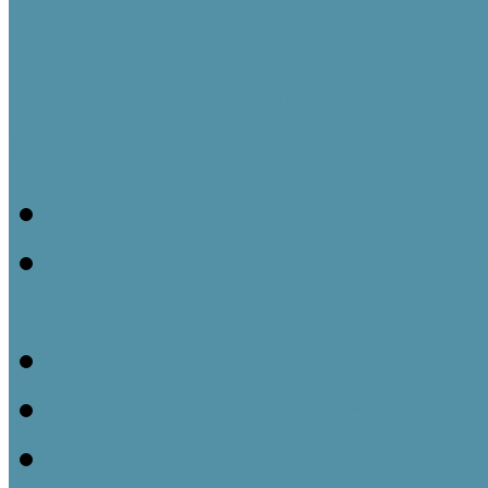
Fejlesztési tervek
Információs napok
20200206_Népi Építésze
20200701_Kubinyi Ágost
Program
20200831_Népi Építésze
20210226_Népi Építésze
20210526_Népi Építésze