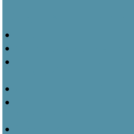
Néprajzi 1×1 – Kisokos táj
Ismertető
Mivel foglalkozik az etn
Ha van új, akkor van régi
történetéről
A kulturális örökség inté
A tájházi muzeológiát f
és jelentőségük
Gazdasági épületek a táj