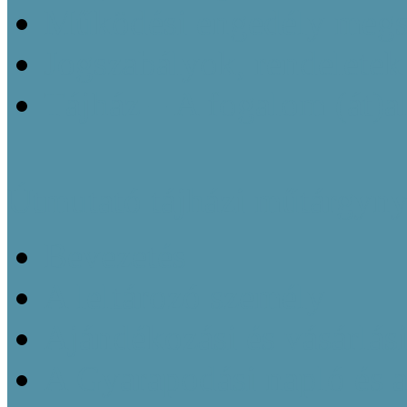
Működési engedély megsz
Jogszabályok, rendeletek
Tájház – A fogalom (át)a
Útmutató tájházi műtárgyny
Bevezetés
A leltározó személy
Ajándékozási és vásárlás
A Gyarapodási napló és 