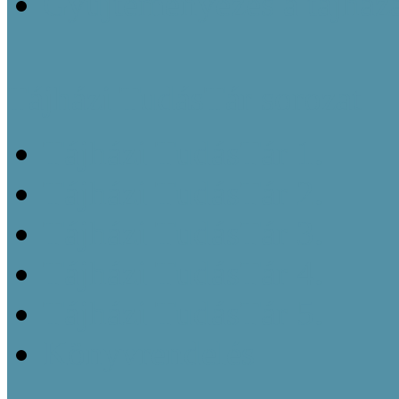
Gyűjteményezés a tájház
Tájházi TudásTár sorozat
Tájházi TudásTár 1.
Tájházi TudásTár 2.
Tájházi TudásTár 3.
Tájházi TudásTár 4.
Tájházi TudásTár 5.
Könyvrendelés