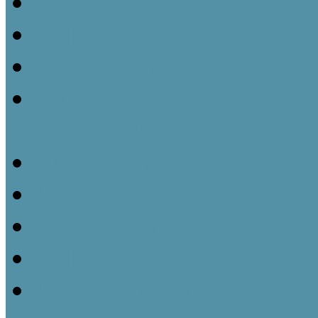
Ismeretátadás és múzeu
Tájházak és közösségeik 
Gyüjteményezés és nyilvá
Műtárgyvédelem – a tárg
tájházainkban
Kiállításmegújítás a tájh
Pályázatok nyújtotta leh
Partnerségi kapcsolatok k
Tájházaink udvara és kert
Kommunikációs lehetőség