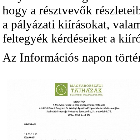
hogy a résztvevők részletei
a pályázati kiírásokat, val
feltegyék kérdéseiket a kií
Az Információs napon tört