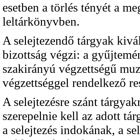
esetben a törlés tényét a me
leltárkönyvben.
A selejtezendő tárgyak kivá
bizottság végzi: a gyűjtemé
szakirányú végzettségű muz
végzettséggel rendelkező res
A selejtezésre szánt tárgyakr
szerepelnie kell az adott tá
a selejtezés indokának, a se