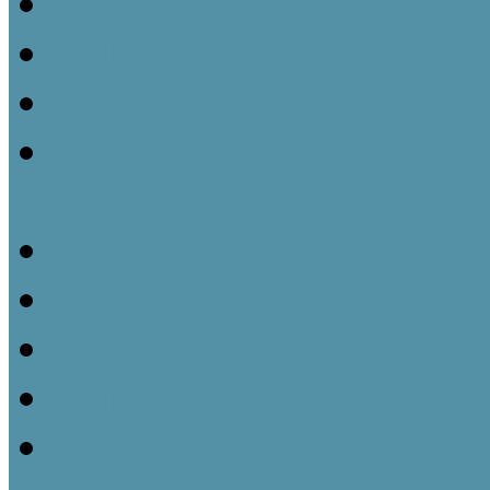
Ismeretátadás és múzeu
Tájházak és közösségeik 
Gyüjteményezés és nyilvá
Műtárgyvédelem – a tárg
tájházainkban
Kiállításmegújítás a tájh
Pályázatok nyújtotta leh
Partnerségi kapcsolatok k
Tájházaink udvara és kert
Kommunikációs lehetőség