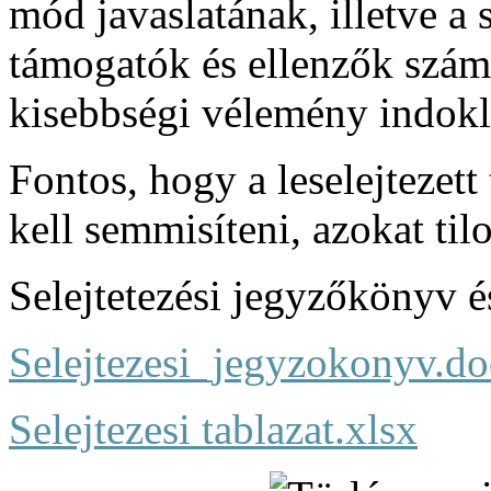
mód javaslatának, illetve a 
támogatók és ellenzők szám
kisebbségi vélemény indokl
Fontos, hogy a leselejtezet
kell semmisíteni, azokat ti
Selejtetezési jegyzőkönyv és
Selejtezesi_jegyzokonyv.d
Selejtezesi tablazat.xlsx