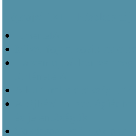
Néprajzi 1×1 – Kisokos táj
Ismertető
Mivel foglalkozik az etn
Ha van új, akkor van régi
történetéről
A kulturális örökség inté
A tájházi muzeológiát f
és jelentőségük
Gazdasági épületek a táj