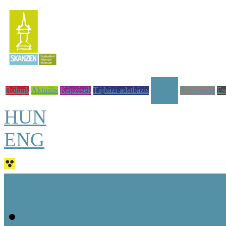
Rólunk
Aktuális
Képzések
Tájházi-adatbázis
Pályázatok
Es
Tudástár
HUN
ENG
Jó tudni!
Alapvető fogalmak