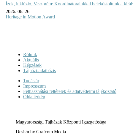
Ízek, inklúzió, Veszprém: Koordinátorainkkal belekóstoltunk a kirá
2026. 06. 26.
Heritage in Motion Award
Rólunk
Aktuális
Képzések
Tájházi-adatbázis
Tudástár
Impresszum
Felhasználási feltételek és adatvédelmi tájékoztató
Oldaltérkép
Magyarországi Tájházak Központi Igazgatósága
Design by Grafcom Media