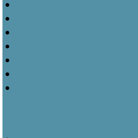
A leltározás menete
A leírókarton
A leltári szám rögzítése 
Műtárgyfotók
A számítógépes műtárgyn
A műtárgyrevízió
Törlés a nyilvántartásból
Tájházi Műhelyek