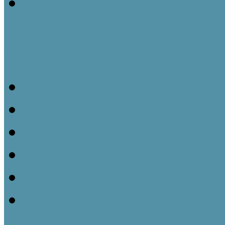
Gyűjteményezés a tájház
Tájházi TudásTár sorozat
Tájházi TudásTár 1.
Tájházi TudásTár 2.
Tájházi TudásTár 3.
Tájházi TudásTár 4.
Tájházi TudásTár 5.
Könyvrendelés