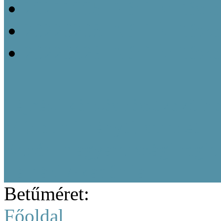
20211005_Népi Építésze
20220208_Népi Építészet
20220829_Népi Építésze
Tájházi képzés résztvevőine
Múzeumi Iránytű sorozat
Közép-magyarországi region
Tájházi Akadémia
Betűméret:
Főoldal