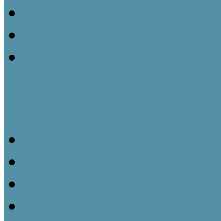
Működési engedély megsz
Jogszabályok, rendeletek
Tájház – A fogalom (át)a
Útmutató tájházi műtárgyny
Bevezetés
A leltározó személy
Ajándékozási és vásárlás
A Gyarapodási napló és 