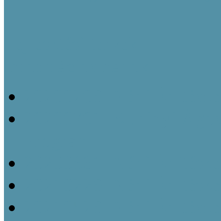
Fejlesztési tervek
Információs napok
20200206_Népi Építésze
20200701_Kubinyi Ágost
Program
20200831_Népi Építésze
20210226_Népi Építésze
20210526_Népi Építésze