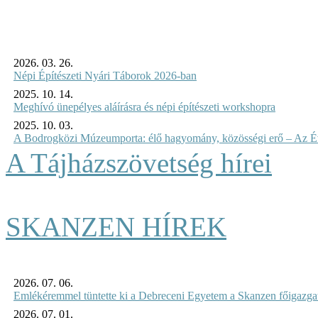
2026. 03. 26.
Népi Építészeti Nyári Táborok 2026-ban
2025. 10. 14.
Meghívó ünepélyes aláírásra és népi építészeti workshopra
2025. 10. 03.
A Bodrogközi Múzeumporta: élő hagyomány, közösségi erő – Az Év
A Tájházszövetség hírei
SKANZEN HÍREK
2026. 07. 06.
Emlékéremmel tüntette ki a Debreceni Egyetem a Skanzen főigazgat
2026. 07. 01.