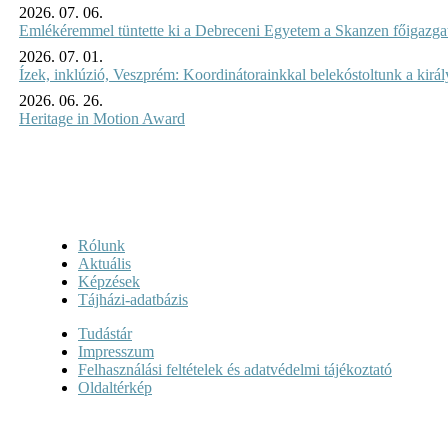
2026. 07. 06.
Emlékéremmel tüntette ki a Debreceni Egyetem a Skanzen főigazgat
2026. 07. 01.
Ízek, inklúzió, Veszprém: Koordinátorainkkal belekóstoltunk a kirá
2026. 06. 26.
Heritage in Motion Award
Rólunk
Aktuális
Képzések
Tájházi-adatbázis
Tudástár
Impresszum
Felhasználási feltételek és adatvédelmi tájékoztató
Oldaltérkép