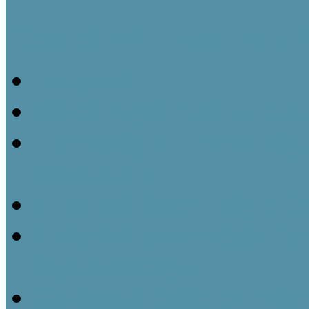
Néprajzi 1×1 – Kisokos táj
Ismertető
Mivel foglalkozik az etn
Ha van új, akkor van régi
történetéről
A kulturális örökség inté
A tájházi muzeológiát f
és jelentőségük
Gazdasági épületek a táj