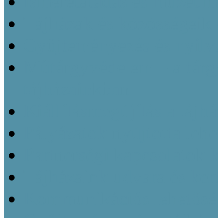
Ismeretátadás és múzeu
Tájházak és közösségeik 
Gyüjteményezés és nyilvá
Műtárgyvédelem – a tárg
tájházainkban
Kiállításmegújítás a tájh
Pályázatok nyújtotta leh
Partnerségi kapcsolatok k
Tájházaink udvara és kert
Kommunikációs lehetőség