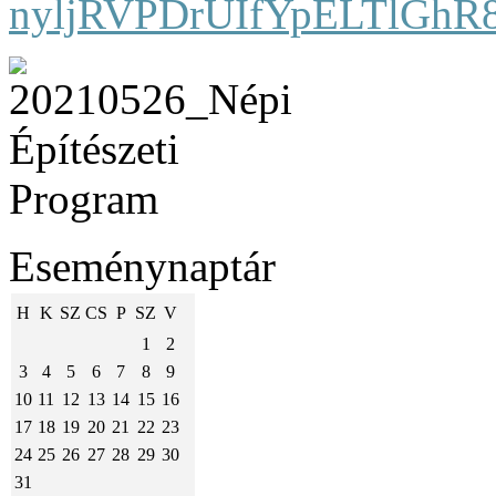
nyljRVPDrUIfYpELTlGhR8
Eseménynaptár
H
K
SZ
CS
P
SZ
V
1
2
3
4
5
6
7
8
9
10
11
12
13
14
15
16
17
18
19
20
21
22
23
24
25
26
27
28
29
30
31