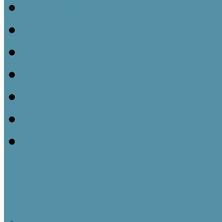
A leltározás menete
A leírókarton
A leltári szám rögzítése 
Műtárgyfotók
A számítógépes műtárgyn
A műtárgyrevízió
Törlés a nyilvántartásból
Tájházi Műhelyek