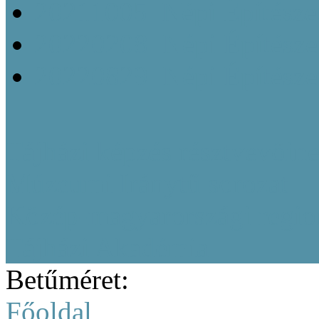
20211005_Népi Építésze
20220208_Népi Építészet
20220829_Népi Építésze
Tájházi képzés résztvevőine
Múzeumi Iránytű sorozat
Közép-magyarországi region
Tájházi Akadémia
Betűméret:
Főoldal