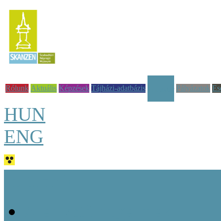
Rólunk
Aktuális
Képzések
Tájházi-adatbázis
Pályázatok
Es
Tudástár
HUN
ENG
Jó tudni!
Alapvető fogalmak