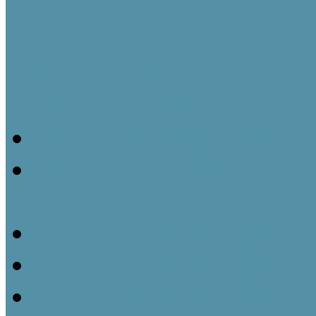
Fejlesztési tervek
Információs napok
20200206_Népi Építésze
20200701_Kubinyi Ágost
Program
20200831_Népi Építésze
20210226_Népi Építésze
20210526_Népi Építésze