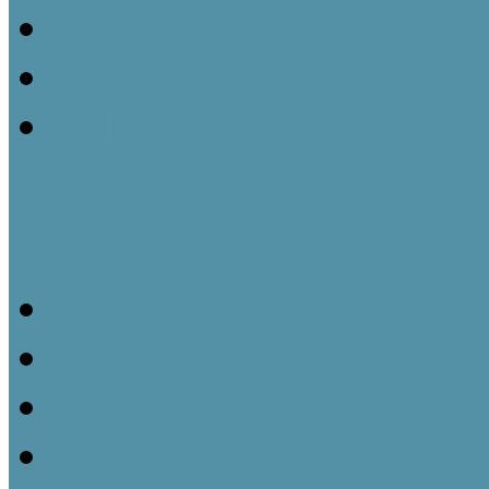
Működési engedély megsz
Jogszabályok, rendeletek
Tájház – A fogalom (át)a
Útmutató tájházi műtárgyny
Bevezetés
A leltározó személy
Ajándékozási és vásárlás
A Gyarapodási napló és 