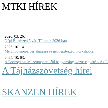
MTKI HÍREK
2026. 03. 26.
Népi Építészeti Nyári Táborok 2026-ban
2025. 10. 14.
Meghívó ünepélyes aláírásra és népi építészeti workshopra
2025. 10. 03.
A Bodrogközi Múzeumporta: élő hagyomány, közösségi erő – Az Év
A Tájházszövetség hírei
SKANZEN HÍREK