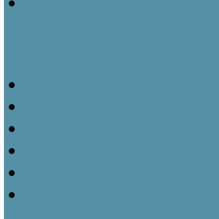
Gyűjteményezés a tájház
Tájházi TudásTár sorozat
Tájházi TudásTár 1.
Tájházi TudásTár 2.
Tájházi TudásTár 3.
Tájházi TudásTár 4.
Tájházi TudásTár 5.
Könyvrendelés