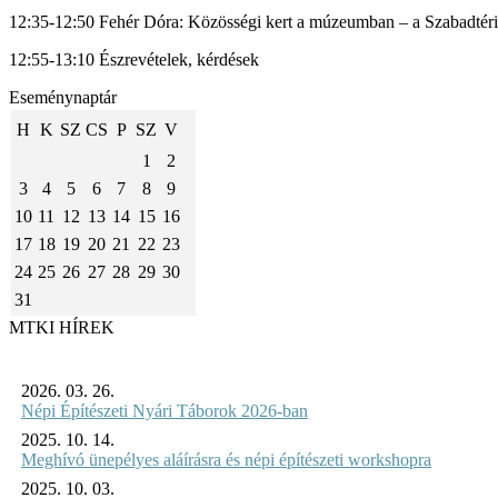
12:35-12:50 Fehér Dóra: Közösségi kert a múzeumban – a Szabadtér
12:55-13:10 Észrevételek, kérdések
Eseménynaptár
H
K
SZ
CS
P
SZ
V
1
2
3
4
5
6
7
8
9
10
11
12
13
14
15
16
17
18
19
20
21
22
23
24
25
26
27
28
29
30
31
MTKI HÍREK
2026. 03. 26.
Népi Építészeti Nyári Táborok 2026-ban
2025. 10. 14.
Meghívó ünepélyes aláírásra és népi építészeti workshopra
2025. 10. 03.