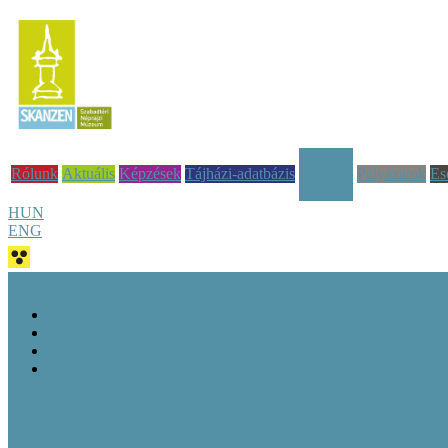
Rólunk
Aktuális
Képzések
Tájházi-adatbázis
Pályázatok
Es
Tudástár
HUN
ENG
Jó tudni!
Alapvető fogalmak
Működési engedély megszerzésének feltételei
Jogszabályok, rendeletek
Tájház – A fogalom (át)alakulása
Útmutató tájházi műtárgynyilvántartáshoz