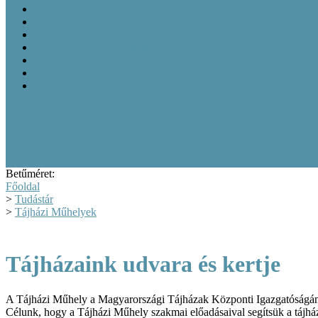
20200701_Kubinyi Ágoston Program és Népi Építészeti Prog
20200831_Népi Építészeti Program
20210226_Népi Építészeti Program
20210526_Népi Építészeti Program
20211005_Népi Építészeti Program
20220208_Népi Építészeti Program Információs nap
20220829_Népi Építészeti Program
Tájházi képzés résztvevőinek dolgozatai
Múzeumi Iránytű sorozat
Közép-magyarországi regionális tájháztalálkozó
Tájházi Akadémia
Betűméret:
Főoldal
>
Tudástár
>
Tájházi Műhelyek
Tájházaink udvara és kertje
A Tájházi Műhely a Magyarországi Tájházak Központi Igazgatóságána
Célunk, hogy a Tájházi Műhely szakmai előadásaival segítsük a tájhá