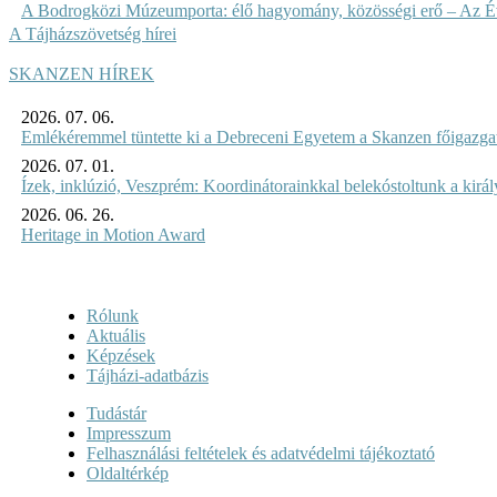
A Bodrogközi Múzeumporta: élő hagyomány, közösségi erő – Az Év
A Tájházszövetség hírei
SKANZEN HÍREK
2026. 07. 06.
Emlékéremmel tüntette ki a Debreceni Egyetem a Skanzen főigazgat
2026. 07. 01.
Ízek, inklúzió, Veszprém: Koordinátorainkkal belekóstoltunk a kirá
2026. 06. 26.
Heritage in Motion Award
Rólunk
Aktuális
Képzések
Tájházi-adatbázis
Tudástár
Impresszum
Felhasználási feltételek és adatvédelmi tájékoztató
Oldaltérkép