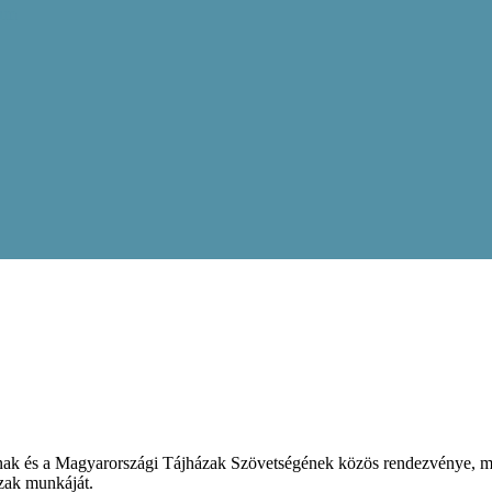
ram
k és a Magyarországi Tájházak Szövetségének közös rendezvénye, mel
zak munkáját.