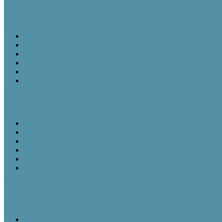
Tájházi TudásTár sorozat
Tájházi TudásTár 1.
Tájházi TudásTár 2.
Tájházi TudásTár 3.
Tájházi TudásTár 4.
Tájházi TudásTár 5.
Könyvrendelés
Néprajzi 1×1 – Kisokos tájházasoknak
Ismertető
Mivel foglalkozik az etnográfia?
Ha van új, akkor van régi is - A muzeológia rövid történetéről
A kulturális örökség intézményei – a tájházak
A tájházi muzeológiát formáló személyek, tevékenységük és je
Gazdasági épületek a tájházak udvarán
Fejlesztési tervek
Információs napok
20200206_Népi Építészeti Program