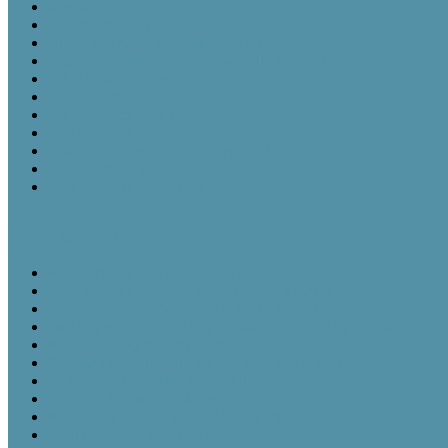
Bevezetés
A leltározó személy
Ajándékozási és vásárlási szerződések
A Gyarapodási napló és a Szakleltárkönyvek
A leltározás menete
A leírókarton
A leltári szám rögzítése a tárgyon
Műtárgyfotók
A számítógépes műtárgynyilvántartás
A műtárgyrevízió
Törlés a nyilvántartásból
Tájházi Műhelyek
Ismeretátadás és múzeumpedagógia
Tájházak és közösségeik - közösségi tájházak
Gyüjteményezés és nyilvántartás tájházainkban
Műtárgyvédelem – a tárgyi örökség védelme tájházainkban
Kiállításmegújítás a tájházakban
Pályázatok nyújtotta lehetőségek tájházak számára
Partnerségi kapcsolatok kialakítása
Tájházaink udvara és kertje
Kommunikációs lehetőségek a tájházban
Gyűjteményezés a tájházakban