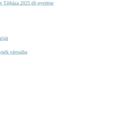
 Tájháza 2025 díj nyertese
óját
lynék városába