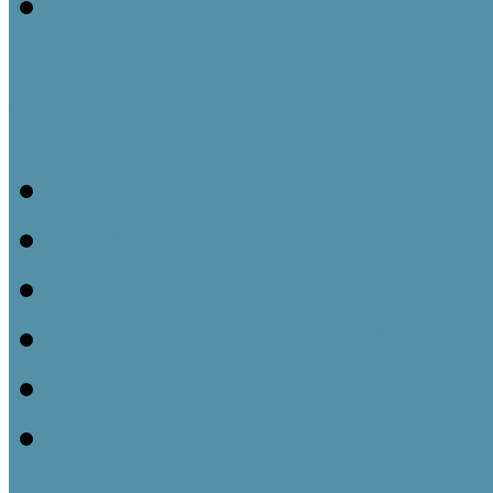
Gyűjteményezés a tájház
Tájházi TudásTár sorozat
Tájházi TudásTár 1.
Tájházi TudásTár 2.
Tájházi TudásTár 3.
Tájházi TudásTár 4.
Tájházi TudásTár 5.
Könyvrendelés