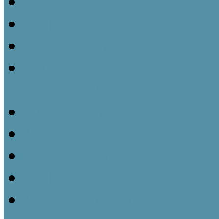
Ismeretátadás és múzeu
Tájházak és közösségeik 
Gyüjteményezés és nyilvá
Műtárgyvédelem – a tárg
tájházainkban
Kiállításmegújítás a tájh
Pályázatok nyújtotta leh
Partnerségi kapcsolatok k
Tájházaink udvara és kert
Kommunikációs lehetőség