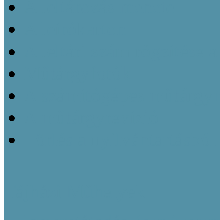
A leltározás menete
A leírókarton
A leltári szám rögzítése 
Műtárgyfotók
A számítógépes műtárgyn
A műtárgyrevízió
Törlés a nyilvántartásból
Tájházi Műhelyek