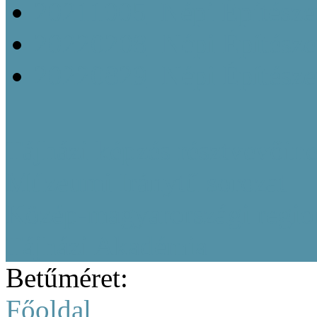
20211005_Népi Építésze
20220208_Népi Építészet
20220829_Népi Építésze
Tájházi képzés résztvevőine
Múzeumi Iránytű sorozat
Közép-magyarországi region
Tájházi Akadémia
Betűméret:
Főoldal