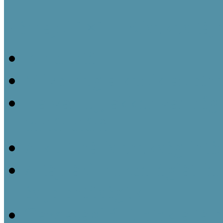
Néprajzi 1×1 – Kisokos táj
Ismertető
Mivel foglalkozik az etn
Ha van új, akkor van régi
történetéről
A kulturális örökség inté
A tájházi muzeológiát f
és jelentőségük
Gazdasági épületek a táj