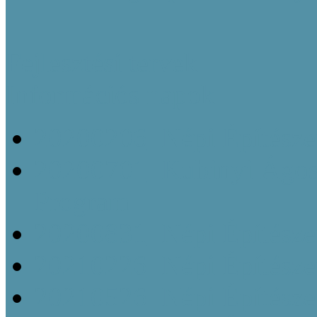
Fejlesztési tervek
Információs napok
20200206_Népi Építésze
20200701_Kubinyi Ágost
Program
20200831_Népi Építésze
20210226_Népi Építésze
20210526_Népi Építésze