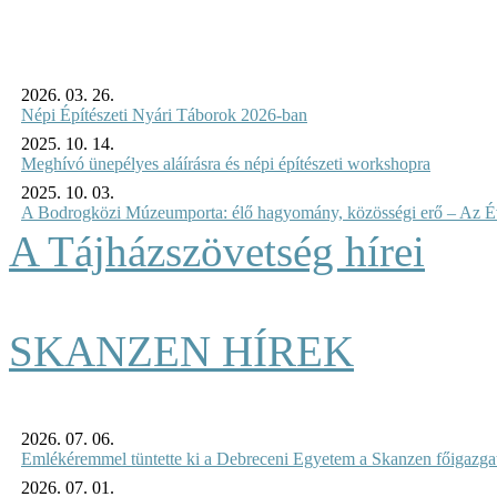
2026. 03. 26.
Népi Építészeti Nyári Táborok 2026-ban
2025. 10. 14.
Meghívó ünepélyes aláírásra és népi építészeti workshopra
2025. 10. 03.
A Bodrogközi Múzeumporta: élő hagyomány, közösségi erő – Az Év
A Tájházszövetség hírei
SKANZEN HÍREK
2026. 07. 06.
Emlékéremmel tüntette ki a Debreceni Egyetem a Skanzen főigazgat
2026. 07. 01.