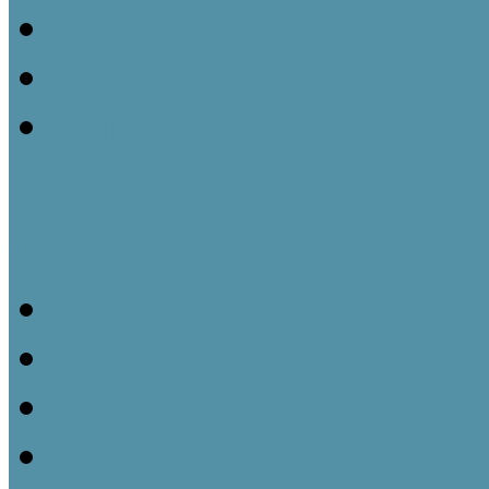
Működési engedély megsz
Jogszabályok, rendeletek
Tájház – A fogalom (át)a
Útmutató tájházi műtárgyny
Bevezetés
A leltározó személy
Ajándékozási és vásárlás
A Gyarapodási napló és 