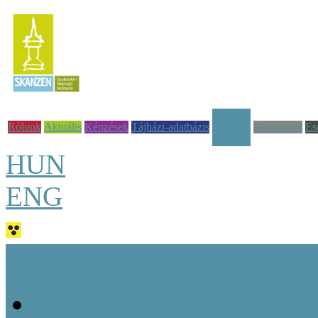
Rólunk
Aktuális
Képzések
Tájházi-adatbázis
Pályázatok
Es
Tudástár
HUN
ENG
Jó tudni!
Alapvető fogalmak