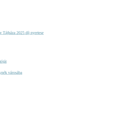
 Tájháza 2025 díj nyertese
óját
lynék városába