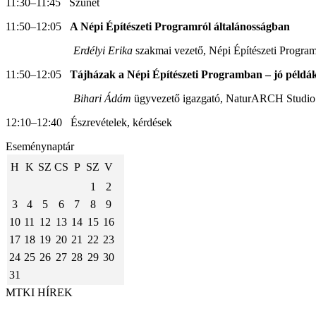
11:30–11:45 Szünet
11:50–12:05
A Népi Építészeti Programról általánosságban
Erdélyi Erika
szakmai vezető, Népi Építészeti Progra
11:50–12:05
Tájházak a Népi Építészeti Programban – jó példá
Bihari Ádám
ügyvezető igazgató, NaturARCH Studio 
12:10–12:40 Észrevételek, kérdések
Eseménynaptár
H
K
SZ
CS
P
SZ
V
1
2
3
4
5
6
7
8
9
10
11
12
13
14
15
16
17
18
19
20
21
22
23
24
25
26
27
28
29
30
31
MTKI HÍREK