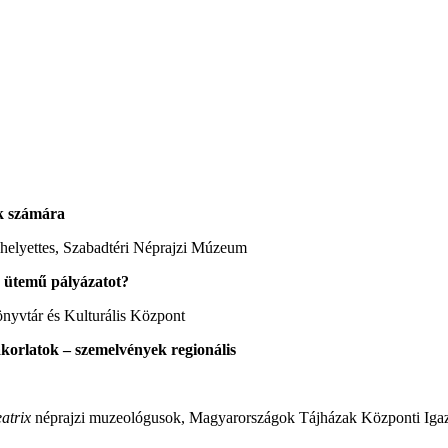
ak számára
ó-helyettes, Szabadtéri Néprajzi Múzeum
b ütemű pályázatot?
nyvtár és Kulturális Központ
orlatok – szemelvények regionális
atrix
néprajzi muzeológusok, Magyarországok Tájházak Központi Iga