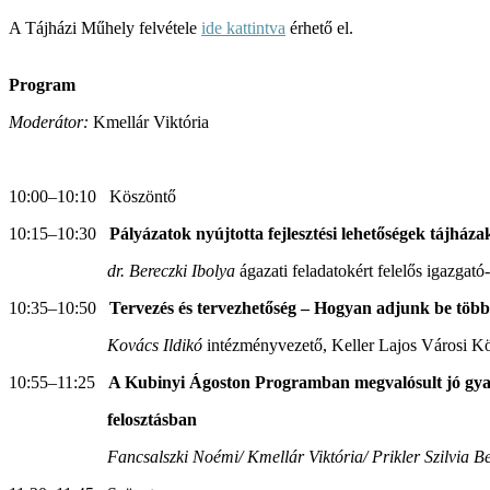
A Tájházi Műhely felvétele
ide kattintva
érhető el.
Program
Moderátor:
Kmellár Viktória
10:00–10:10 Köszöntő
10:15–10:30
Pályázatok nyújtotta fejlesztési lehetőségek tájház
dr. Bereczki Ibolya
ágazati feladatokért felelős igazgat
10:35–10:50
Tervezés és tervezhetőség – Hogyan adjunk be töb
Kovács Ildikó
intézményvezető, Keller Lajos Városi Kö
10:55–11:25
A Kubinyi Ágoston Programban megvalósult jó gyak
felosztásban
Fancsalszki Noémi/ Kmellár Viktória/ Prikler Szilvia Be