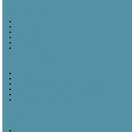
Tájházi TudásTár sorozat
Tájházi TudásTár 1.
Tájházi TudásTár 2.
Tájházi TudásTár 3.
Tájházi TudásTár 4.
Tájházi TudásTár 5.
Könyvrendelés
Néprajzi 1×1 – Kisokos tájházasoknak
Ismertető
Mivel foglalkozik az etnográfia?
Ha van új, akkor van régi is - A muzeológia rövid történetéről
A kulturális örökség intézményei – a tájházak
A tájházi muzeológiát formáló személyek, tevékenységük és je
Gazdasági épületek a tájházak udvarán
Fejlesztési tervek
Információs napok
20200206_Népi Építészeti Program