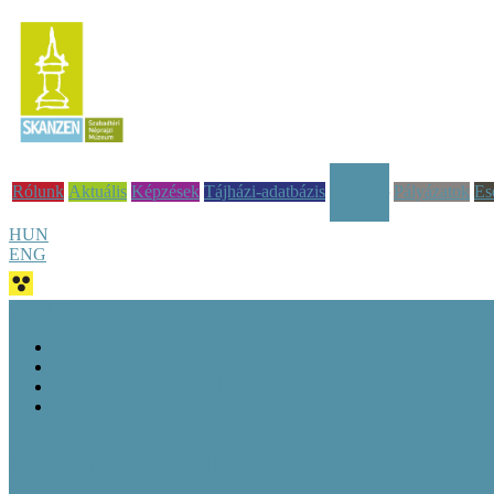
Rólunk
Aktuális
Képzések
Tájházi-adatbázis
Pályázatok
Es
Tudástár
HUN
ENG
Jó tudni!
Alapvető fogalmak
Működési engedély megszerzésének feltételei
Jogszabályok, rendeletek
Tájház – A fogalom (át)alakulása
Útmutató tájházi műtárgynyilvántartáshoz