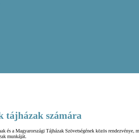
ram
ek tájházak számára
k és a Magyarországi Tájházak Szövetségének közös rendezvénye, mel
zak munkáját.