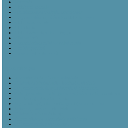
Bevezetés
A leltározó személy
Ajándékozási és vásárlási szerződések
A Gyarapodási napló és a Szakleltárkönyvek
A leltározás menete
A leírókarton
A leltári szám rögzítése a tárgyon
Műtárgyfotók
A számítógépes műtárgynyilvántartás
A műtárgyrevízió
Törlés a nyilvántartásból
Tájházi Műhelyek
Ismeretátadás és múzeumpedagógia
Tájházak és közösségeik - közösségi tájházak
Gyüjteményezés és nyilvántartás tájházainkban
Műtárgyvédelem – a tárgyi örökség védelme tájházainkban
Kiállításmegújítás a tájházakban
Pályázatok nyújtotta lehetőségek tájházak számára
Partnerségi kapcsolatok kialakítása
Tájházaink udvara és kertje
Kommunikációs lehetőségek a tájházban
Gyűjteményezés a tájházakban