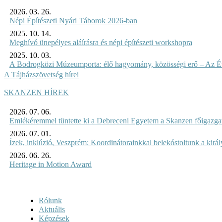
2026. 03. 26.
Népi Építészeti Nyári Táborok 2026-ban
2025. 10. 14.
Meghívó ünepélyes aláírásra és népi építészeti workshopra
2025. 10. 03.
A Bodrogközi Múzeumporta: élő hagyomány, közösségi erő – Az Év
A Tájházszövetség hírei
SKANZEN HÍREK
2026. 07. 06.
Emlékéremmel tüntette ki a Debreceni Egyetem a Skanzen főigazgat
2026. 07. 01.
Ízek, inklúzió, Veszprém: Koordinátorainkkal belekóstoltunk a kirá
2026. 06. 26.
Heritage in Motion Award
Rólunk
Aktuális
Képzések