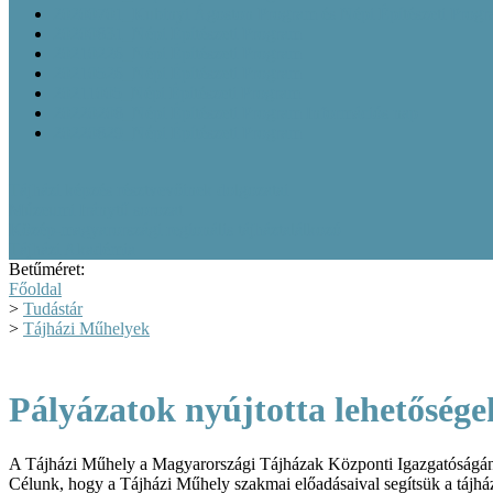
20200701_Kubinyi Ágoston Program és Népi Építészeti Prog
20200831_Népi Építészeti Program
20210226_Népi Építészeti Program
20210526_Népi Építészeti Program
20211005_Népi Építészeti Program
20220208_Népi Építészeti Program Információs nap
20220829_Népi Építészeti Program
Tájházi képzés résztvevőinek dolgozatai
Múzeumi Iránytű sorozat
Közép-magyarországi regionális tájháztalálkozó
Tájházi Akadémia
Betűméret:
Főoldal
>
Tudástár
>
Tájházi Műhelyek
Pályázatok nyújtotta lehetőség
A Tájházi Műhely a Magyarországi Tájházak Központi Igazgatóságána
Célunk, hogy a Tájházi Műhely szakmai előadásaival segítsük a tájhá