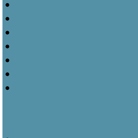
A leltározás menete
A leírókarton
A leltári szám rögzítése 
Műtárgyfotók
A számítógépes műtárgyn
A műtárgyrevízió
Törlés a nyilvántartásból
Tájházi Műhelyek