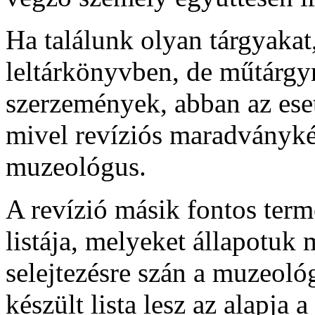
Ha találunk olyan tárgyaka
leltárkönyvben, de műtárgy
szerzemények, abban az esetbe
mivel revíziós maradványkén
muzeológus.
A revízió másik fontos ter
listája, melyeket állapotuk 
selejtezésre szán a muzeológ
készült lista lesz az alapja