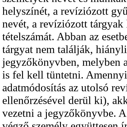
helyszínét, a revíziózott gy
nevét, a revíziózott tárgyak 
tételszámát. Abban az esetb
tárgyat nem találják, hiányli
jegyzőkönyvben, melyben a l
is fel kell tüntetni. Amenny
adatmódosítás az utolsó rev
ellenőrzésével derül ki), akk
vezetni a jegyzőkönyvbe. A
végző személy együttesen ír