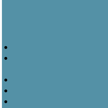
Fejlesztési tervek
Információs napok
20200206_Népi Építésze
20200701_Kubinyi Ágost
Program
20200831_Népi Építésze
20210226_Népi Építésze
20210526_Népi Építésze