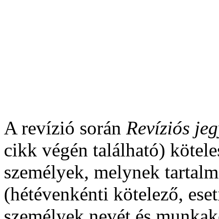
A revízió során
Revíziós je
cikk végén található) kötele
személyek, melynek tartalmaz
(hétévenkénti kötelező, eseti
személyek nevét és munkakör