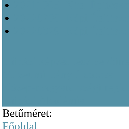
20211005_Népi Építésze
20220208_Népi Építészet
20220829_Népi Építésze
Tájházi képzés résztvevőine
Múzeumi Iránytű sorozat
Közép-magyarországi region
Tájházi Akadémia
Betűméret:
Főoldal