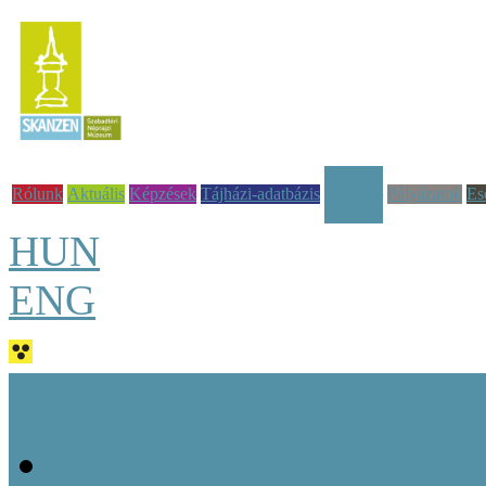
Rólunk
Aktuális
Képzések
Tájházi-adatbázis
Pályázatok
Es
Tudástár
HUN
ENG
Jó tudni!
Alapvető fogalmak