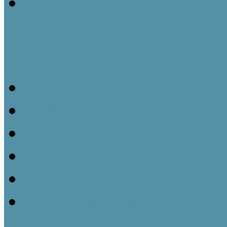
Gyűjteményezés a tájház
Tájházi TudásTár sorozat
Tájházi TudásTár 1.
Tájházi TudásTár 2.
Tájházi TudásTár 3.
Tájházi TudásTár 4.
Tájházi TudásTár 5.
Könyvrendelés