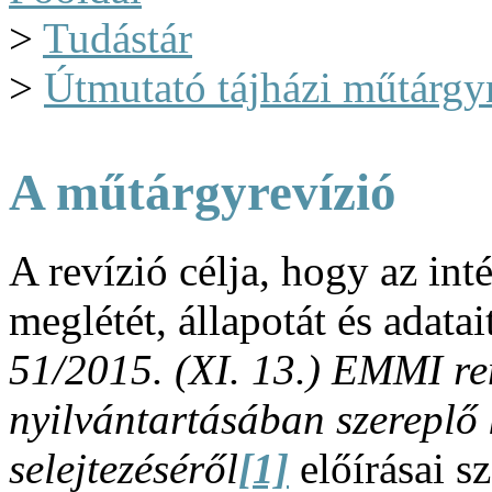
>
Tudástár
>
Útmutató tájházi műtárgy
A műtárgyrevízió
A revízió célja, hogy az in
meglétét, állapotát és adata
51/2015. (XI. 13.) EMMI re
nyilvántartásában szereplő k
selejtezéséről
[1]
előírásai s