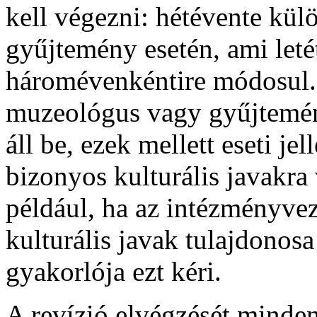
kell végezni: hétévente kü
gyűjtemény esetén, ami leté
háromévenkéntire módosul. 
muzeológus vagy gyűjtemén
áll be, ezek mellett eseti j
bizonyos kulturális javakra
például, ha az intézményvez
kulturális javak tulajdonosa
gyakorlója ezt kéri.
A revízió elvégzését minde