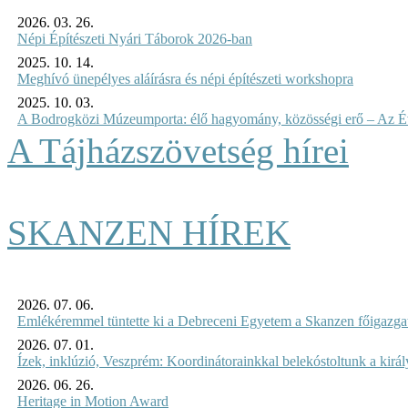
2026. 03. 26.
Népi Építészeti Nyári Táborok 2026-ban
2025. 10. 14.
Meghívó ünepélyes aláírásra és népi építészeti workshopra
2025. 10. 03.
A Bodrogközi Múzeumporta: élő hagyomány, közösségi erő – Az Év
A Tájházszövetség hírei
SKANZEN HÍREK
2026. 07. 06.
Emlékéremmel tüntette ki a Debreceni Egyetem a Skanzen főigazgat
2026. 07. 01.
Ízek, inklúzió, Veszprém: Koordinátorainkkal belekóstoltunk a kirá
2026. 06. 26.
Heritage in Motion Award