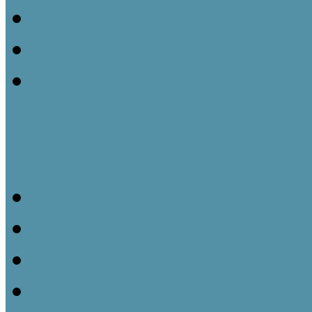
Működési engedély megsz
Jogszabályok, rendeletek
Tájház – A fogalom (át)a
Útmutató tájházi műtárgyny
Bevezetés
A leltározó személy
Ajándékozási és vásárlás
A Gyarapodási napló és 