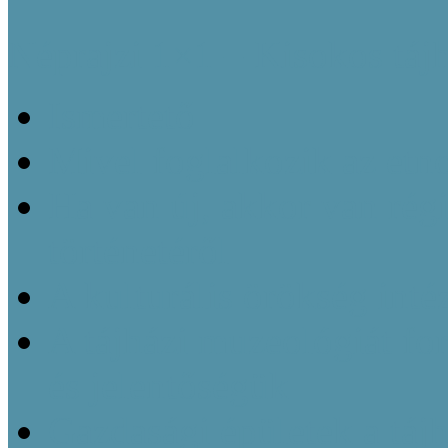
Néprajzi 1×1 – Kisokos táj
Ismertető
Mivel foglalkozik az etn
Ha van új, akkor van régi
történetéről
A kulturális örökség inté
A tájházi muzeológiát f
és jelentőségük
Gazdasági épületek a táj