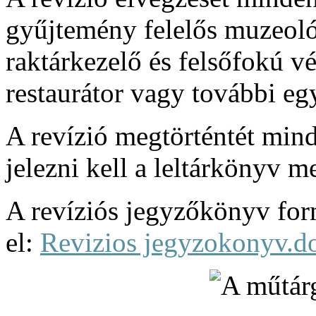
gyűjtemény felelős muzeol
raktárkezelő és felsőfokú v
restaurátor vagy további e
A revízió megtörténtét min
jelezni kell a leltárkönyv m
A revíziós jegyzőkönyv for
el:
Revizios jegyzokonyv.d