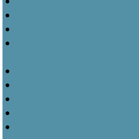
Ismeretátadás és múzeu
Tájházak és közösségeik 
Gyüjteményezés és nyilvá
Műtárgyvédelem – a tárg
tájházainkban
Kiállításmegújítás a tájh
Pályázatok nyújtotta leh
Partnerségi kapcsolatok k
Tájházaink udvara és kert
Kommunikációs lehetőség