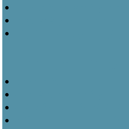
Működési engedély megsz
Jogszabályok, rendeletek
Tájház – A fogalom (át)a
Útmutató tájházi műtárgyny
Bevezetés
A leltározó személy
Ajándékozási és vásárlás
A Gyarapodási napló és 