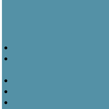
Fejlesztési tervek
Információs napok
20200206_Népi Építésze
20200701_Kubinyi Ágost
Program
20200831_Népi Építésze
20210226_Népi Építésze
20210526_Népi Építésze