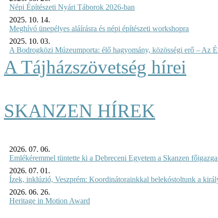
Népi Építészeti Nyári Táborok 2026-ban
2025. 10. 14.
Meghívó ünepélyes aláírásra és népi építészeti workshopra
2025. 10. 03.
A Bodrogközi Múzeumporta: élő hagyomány, közösségi erő – Az Év
A Tájházszövetség hírei
SKANZEN HÍREK
2026. 07. 06.
Emlékéremmel tüntette ki a Debreceni Egyetem a Skanzen főigazgat
2026. 07. 01.
Ízek, inklúzió, Veszprém: Koordinátorainkkal belekóstoltunk a kirá
2026. 06. 26.
Heritage in Motion Award