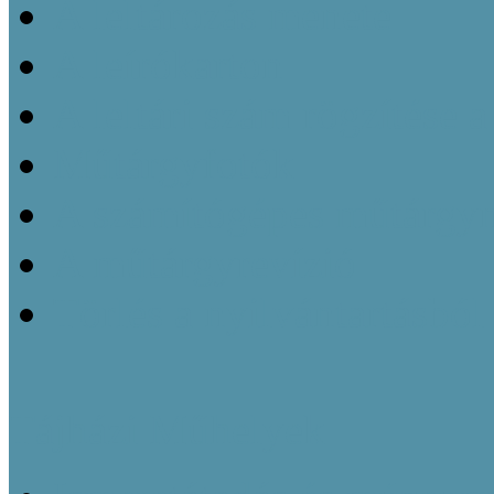
A leltározás menete
A leírókarton
A leltári szám rögzítése 
Műtárgyfotók
A számítógépes műtárgyn
A műtárgyrevízió
Törlés a nyilvántartásból
Tájházi Műhelyek