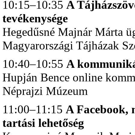
10:15–10:35
A Tájházszöv
tevékenysége
Hegedűsné Majnár Márta üg
Magyarországi Tájházak Sz
10:40–10:55
A kommunikác
Hupján Bence online kommu
Néprajzi Múzeum
11:00–11:15
A Facebook, m
tartási lehetőség