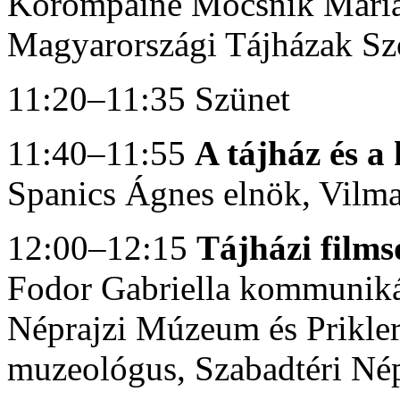
Korompainé Mocsnik Marian
Magyarországi Tájházak Sz
11:20–11:35 Szünet
11:40–11:55
A tájház és 
Spanics Ágnes elnök, Vilm
12:00–12:15
Tájházi films
Fodor Gabriella kommunikác
Néprajzi Múzeum és Prikler 
muzeológus, Szabadtéri Né