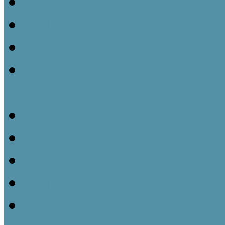
Ismeretátadás és múzeu
Tájházak és közösségeik 
Gyüjteményezés és nyilvá
Műtárgyvédelem – a tárg
tájházainkban
Kiállításmegújítás a tájh
Pályázatok nyújtotta leh
Partnerségi kapcsolatok k
Tájházaink udvara és kert
Kommunikációs lehetőség