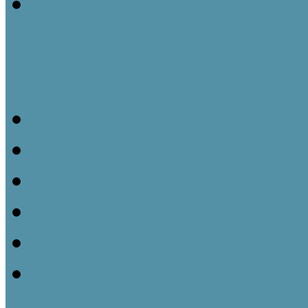
Gyűjteményezés a tájház
Tájházi TudásTár sorozat
Tájházi TudásTár 1.
Tájházi TudásTár 2.
Tájházi TudásTár 3.
Tájházi TudásTár 4.
Tájházi TudásTár 5.
Könyvrendelés