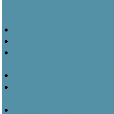
Néprajzi 1×1 – Kisokos táj
Ismertető
Mivel foglalkozik az etn
Ha van új, akkor van régi
történetéről
A kulturális örökség inté
A tájházi muzeológiát f
és jelentőségük
Gazdasági épületek a táj