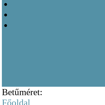
20211005_Népi Építésze
20220208_Népi Építészet
20220829_Népi Építésze
Tájházi képzés résztvevőine
Múzeumi Iránytű sorozat
Közép-magyarországi region
Tájházi Akadémia
Betűméret:
Főoldal