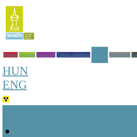
Rólunk
Aktuális
Képzések
Tájházi-adatbázis
Pályázatok
Es
Tudástár
HUN
ENG
Jó tudni!
Alapvető fogalmak