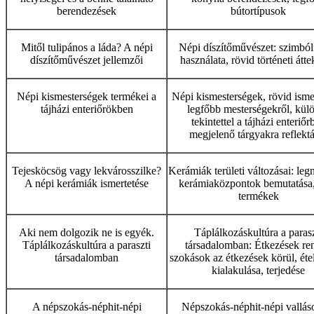
berendezések
bútortípusok
Mitől tulipános a láda? A népi
Népi díszítőművészet: szimbó
díszítőművészet jellemzői
használata, rövid történeti átte
Népi kismesterségek termékei a
Népi kismesterségek, rövid ismer
tájházi enteriőrökben
legfőbb mesterségekről, kül
tekintettel a tájházi enteriőr
megjelenő tárgyakra reflekt
Tejesköcsög vagy lekvárosszilke?
Kerámiák területi változásai: le
A népi kerámiák ismertetése
kerámiaközpontok bemutatása,
termékek
Aki nem dolgozik ne is egyék.
Táplálkozáskultúra a parasz
Táplálkozáskultúra a paraszti
társadalomban: Étkezések ren
társadalomban
szokások az étkezések körül, éte
kialakulása, terjedése
A népszokás-néphit-népi
Népszokás-néphit-népi vallás