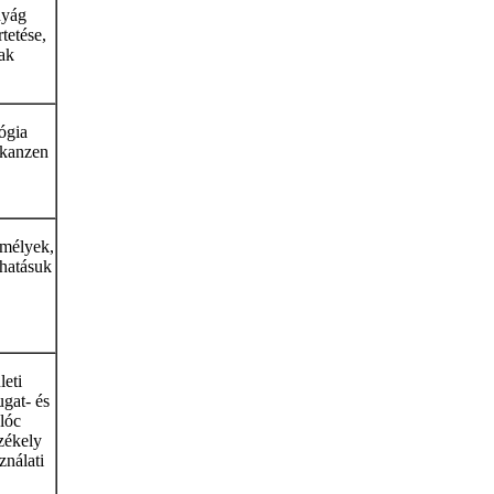
nyág
tetése,
ak
ógia
 skanzen
emélyek,
hatásuk
leti
gat- és
lóc
székely
ználati