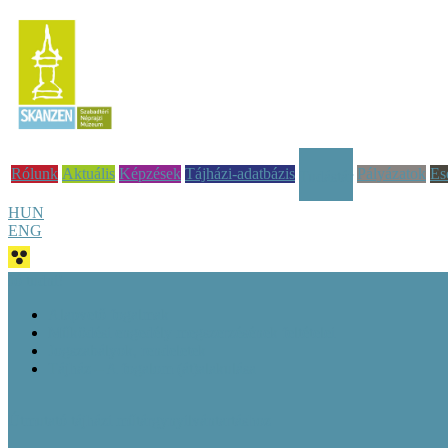
Rólunk
Aktuális
Képzések
Tájházi-adatbázis
Pályázatok
Es
Tudástár
HUN
ENG
Jó tudni!
Alapvető fogalmak
Működési engedély megszerzésének feltételei
Jogszabályok, rendeletek
Tájház – A fogalom (át)alakulása
Útmutató tájházi műtárgynyilvántartáshoz