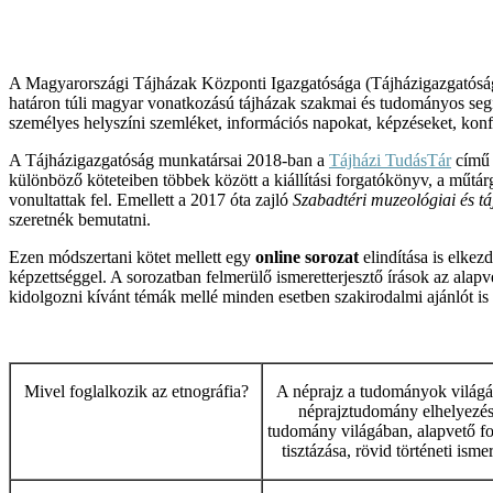
A Magyarországi Tájházak Központi Igazgatósága (Tájházigazgatóság
határon túli magyar vonatkozású tájházak szakmai és tudományos segíté
személyes helyszíni szemléket, információs napokat, képzéseket, konfer
A Tájházigazgatóság munkatársai 2018-ban a
Tájházi TudásTár
című m
különböző köteteiben többek között a kiállítási forgatókönyv, a műt
vonultattak fel. Emellett a 2017 óta zajló
Szabadtéri muzeológiai és tá
szeretnék bemutatni.
Ezen módszertani kötet mellett egy
online sorozat
elindítása is elkez
képzettséggel. A sorozatban felmerülő ismeretterjesztő írások az alapv
kidolgozni kívánt témák mellé minden esetben szakirodalmi ajánlót is 
Mivel foglalkozik az etnográfia?
A néprajz a tudományok világá
néprajztudomány elhelyezés
tudomány világában, alapvető f
tisztázása, rövid történeti ismer