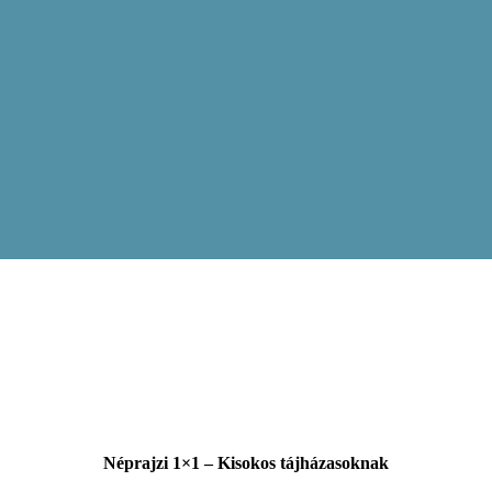
ram
Néprajzi 1×1 – Kisokos tájházasoknak