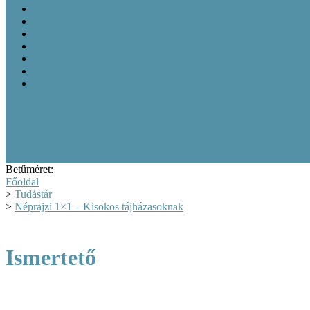
20200701_Kubinyi Ágoston Program és Népi Építészeti Prog
20200831_Népi Építészeti Program
20210226_Népi Építészeti Program
20210526_Népi Építészeti Program
20211005_Népi Építészeti Program
20220208_Népi Építészeti Program Információs nap
20220829_Népi Építészeti Program
Tájházi képzés résztvevőinek dolgozatai
Múzeumi Iránytű sorozat
Közép-magyarországi regionális tájháztalálkozó
Tájházi Akadémia
Betűméret:
Főoldal
>
Tudástár
>
Néprajzi 1×1 – Kisokos tájházasoknak
Ismertető