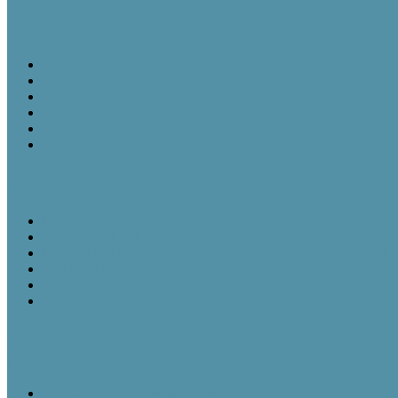
Tájházi TudásTár sorozat
Tájházi TudásTár 1.
Tájházi TudásTár 2.
Tájházi TudásTár 3.
Tájházi TudásTár 4.
Tájházi TudásTár 5.
Könyvrendelés
Néprajzi 1×1 – Kisokos tájházasoknak
Ismertető
Mivel foglalkozik az etnográfia?
Ha van új, akkor van régi is - A muzeológia rövid történetéről
A kulturális örökség intézményei – a tájházak
A tájházi muzeológiát formáló személyek, tevékenységük és je
Gazdasági épületek a tájházak udvarán
Fejlesztési tervek
Információs napok
20200206_Népi Építészeti Program