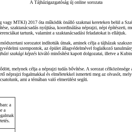
A Tájházigazgatóság új online sorozata
 vagy MTKI) 2017 óta működik önálló szakmai kereteken belül a Szab
se, szaktanácsadás nyújtása, koordinálása néprajzi, népi építészeti, m
enciákat tartunk, valamint a szaktanácsadási feladatokat is ellátjuk.
ódszertani sorozatot indították útnak, aminek célja a tájházak szakszer
árgyvédelmi szempontok, az épület állagvédelmével foglalkozó tanulmány
jházi szakági képzés
kiváló minősítést kapott dolgozatai, illetve a Kubi
dődött, melynek célja a néprajzi tudás bővítése. A sorozat célközönség
ető néprajzi fogalmakkal és elméletekkel ismerteti meg az olvasót, mely
csatolunk, ami a témában való elmerülést segíti.
ban: a
e a
ogalmak
tetés.