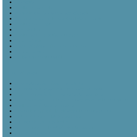
Bevezetés
A leltározó személy
Ajándékozási és vásárlási szerződések
A Gyarapodási napló és a Szakleltárkönyvek
A leltározás menete
A leírókarton
A leltári szám rögzítése a tárgyon
Műtárgyfotók
A számítógépes műtárgynyilvántartás
A műtárgyrevízió
Törlés a nyilvántartásból
Tájházi Műhelyek
Ismeretátadás és múzeumpedagógia
Tájházak és közösségeik - közösségi tájházak
Gyüjteményezés és nyilvántartás tájházainkban
Műtárgyvédelem – a tárgyi örökség védelme tájházainkban
Kiállításmegújítás a tájházakban
Pályázatok nyújtotta lehetőségek tájházak számára
Partnerségi kapcsolatok kialakítása
Tájházaink udvara és kertje
Kommunikációs lehetőségek a tájházban
Gyűjteményezés a tájházakban