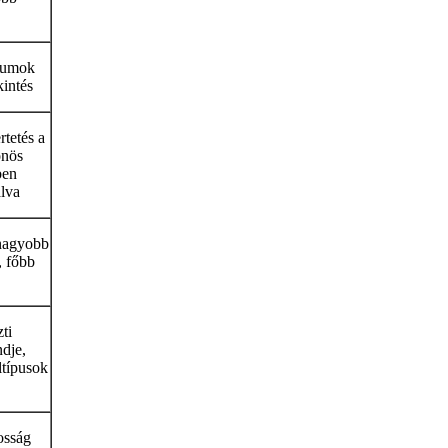
lumok
kintés
tetés a
önös
ben
álva
gnagyobb
 főbb
ti
dje,
ltípusok
osság