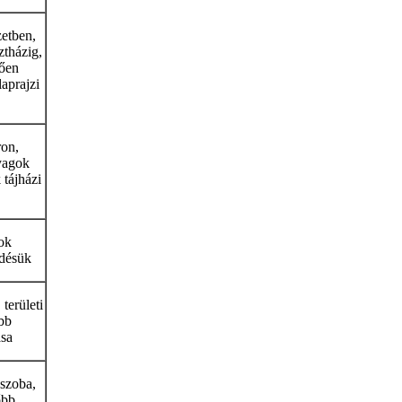
zetben,
ztházig,
tően
aprajzi
ron,
yagok
 tájházi
ok
edésük
 területi
bb
sa
ószoba,
őbb