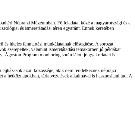
adtéri Néprajzi Múzeumban. Fő feladatai közé a magyarországi és a
uzeológiai és ismeretátadási téren egyaránt. Ennek keretében
ű és hiteles fenntartási munkálatainak elősegítése. A sorozat
ok szerepeltek, valamint ismeretátadási témakörben jó példákat
nyi Ágoston Program monitoring során látott jó gyakorlatait is
e a tájházasok azon közössége, akik nem rendelkeznek néprajzi
et a hétköznapokban, tárlatvezetések alkalmával is hasznosítani tud. A