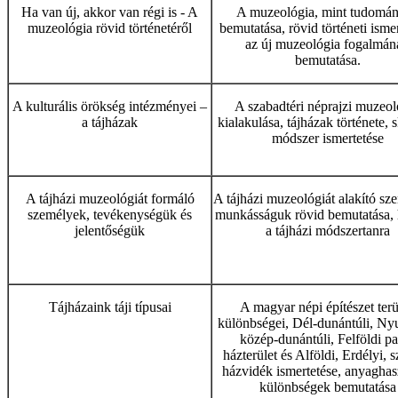
Ha van új, akkor van régi is - A
A muzeológia, mint tudomá
muzeológia rövid történetéről
bemutatása, rövid történeti ismer
az új muzeológia fogalmán
bemutatása.
A kulturális örökség intézményei –
A szabadtéri néprajzi muzeol
a tájházak
kialakulása, tájházak története,
módszer ismertetése
A tájházi muzeológiát formáló
A tájházi muzeológiát alakító sz
személyek, tevékenységük és
munkásságuk rövid bemutatása, 
jelentőségük
a tájházi módszertanra
Tájházaink táji típusai
A magyar népi építészet terü
különbségei, Dél-dunántúli, Nyu
közép-dunántúli, Felföldi pa
házterület és Alföldi, Erdélyi, 
házvidék ismertetése, anyaghas
különbségek bemutatása