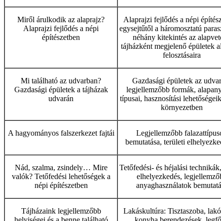
Miről árulkodik az alaprajz?
Alaprajzi fejlődés a népi építés
Alaprajzi fejlődés a népi
egysejtűtől a háromosztatú paras
építészetben
néhány kitekintés az alapve
tájházként megjelenő épületek al
felosztásaira
Mi található az udvarban?
Gazdasági épületek az udva
Gazdasági épületek a tájházak
legjellemzőbb formák, alapan
udvarán
típusai, hasznosítási lehetőségeik
környezetben
A hagyományos falszerkezet fajtái
Legjellemzőbb falazattípus
bemutatása, területi elhelyezk
Nád, szalma, zsindely… Mire
Tetőfedési- és héjalási technikák,
valók? Tetőfedési lehetőségek a
elhelyezkedés, legjellemző
népi építészetben
anyaghasználatok bemutatá
Tájházaink legjellemzőbb
Lakáskultúra: Tisztaszoba, lak
helyiségei és a benne található
konyha berendezések, legf