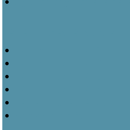
Gyűjteményezés a tájház
Tájházi TudásTár sorozat
Tájházi TudásTár 1.
Tájházi TudásTár 2.
Tájházi TudásTár 3.
Tájházi TudásTár 4.
Tájházi TudásTár 5.
Könyvrendelés