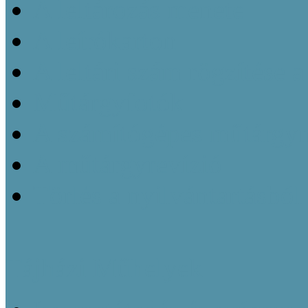
A leltározás menete
A leírókarton
A leltári szám rögzítése 
Műtárgyfotók
A számítógépes műtárgyn
A műtárgyrevízió
Törlés a nyilvántartásból
Tájházi Műhelyek