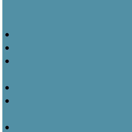
Néprajzi 1×1 – Kisokos táj
Ismertető
Mivel foglalkozik az etn
Ha van új, akkor van régi
történetéről
A kulturális örökség inté
A tájházi muzeológiát f
és jelentőségük
Gazdasági épületek a táj