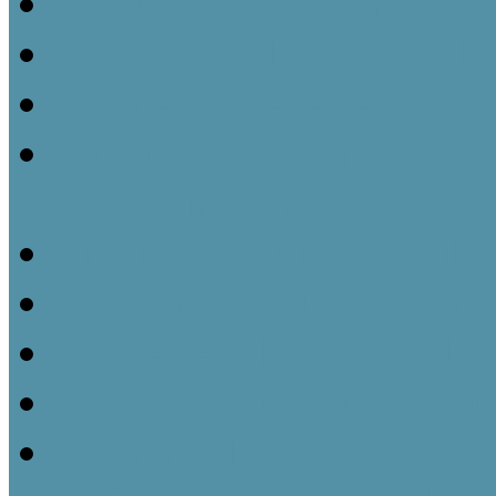
Ismeretátadás és múzeu
Tájházak és közösségeik 
Gyüjteményezés és nyilvá
Műtárgyvédelem – a tárg
tájházainkban
Kiállításmegújítás a tájh
Pályázatok nyújtotta leh
Partnerségi kapcsolatok k
Tájházaink udvara és kert
Kommunikációs lehetőség