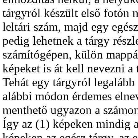
tárgyról készült első fotón 
leltári szám, majd egy egés
pedig lehetnek a tárgy részl
számítógépen, külön mappáb
képeket is át kell nevezni a 
Tehát egy tárgyról legalább 
alábbi módon érdemes elnev
menthető ugyazon a számon.:
Így az (1) képeken mindig a 
képeken az egész tárgy, az