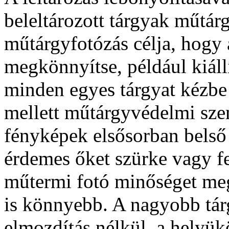
beleltározott tárgyak műtárg
műtárgyfotózás célja, hogy 
megkönnyítse, például kiállí
minden egyes tárgyat kézbe
mellett műtárgyvédelmi sze
fényképek elsősorban belső 
érdemes őket szürke vagy feh
műtermi fotó minőséget meg
is könnyebb. A nagyobb tár
elmozdítás nélkül, a helyükö