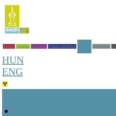
Rólunk
Aktuális
Képzések
Tájházi-adatbázis
Pályázatok
Es
Tudástár
HUN
ENG
Jó tudni!
Alapvető fogalmak