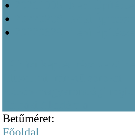
20211005_Népi Építésze
20220208_Népi Építészet
20220829_Népi Építésze
Tájházi képzés résztvevőine
Múzeumi Iránytű sorozat
Közép-magyarországi region
Tájházi Akadémia
Betűméret:
Főoldal