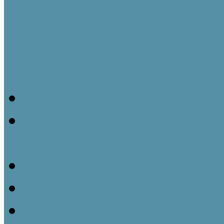
Fejlesztési tervek
Információs napok
20200206_Népi Építésze
20200701_Kubinyi Ágost
Program
20200831_Népi Építésze
20210226_Népi Építésze
20210526_Népi Építésze