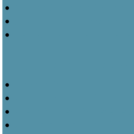
Működési engedély megsz
Jogszabályok, rendeletek
Tájház – A fogalom (át)a
Útmutató tájházi műtárgyny
Bevezetés
A leltározó személy
Ajándékozási és vásárlás
A Gyarapodási napló és 