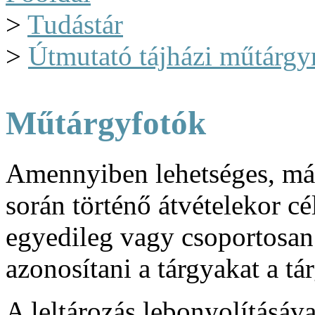
>
Tudástár
>
Útmutató tájházi műtárgy
Műtárgyfotók
Amennyiben lehetséges, már
során történő átvételekor c
egyedileg vagy csoportosan.
azonosítani a tárgyakat a tár
A leltározás lebonyolításá